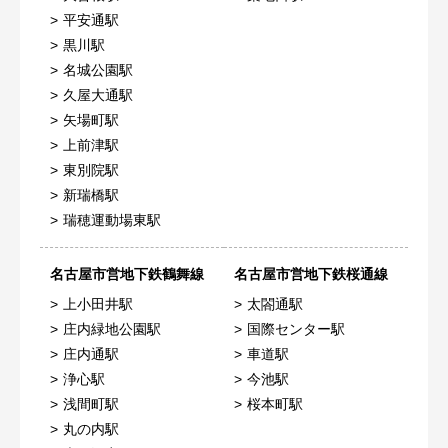
平安通駅
黒川駅
名城公園駅
久屋大通駅
矢場町駅
上前津駅
東別院駅
新瑞橋駅
瑞穂運動場東駅
名古屋市営地下鉄鶴舞線
名古屋市営地下鉄桜通線
上小田井駅
太閤通駅
庄内緑地公園駅
国際センター駅
庄内通駅
車道駅
浄心駅
今池駅
浅間町駅
桜本町駅
丸の内駅